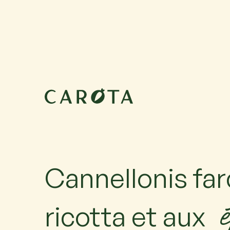
1 octobre 2026
18:00-20:00
Maximum 6 participants avec 1 accompagnateur ch
accompagné, ajoutez-le.
Cannellonis farc
ricotta et aux