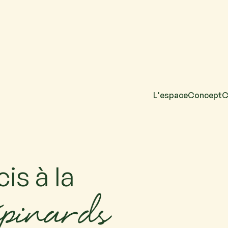
L'espace
Concept
C
acun. Si vous venez
is à la
épinards