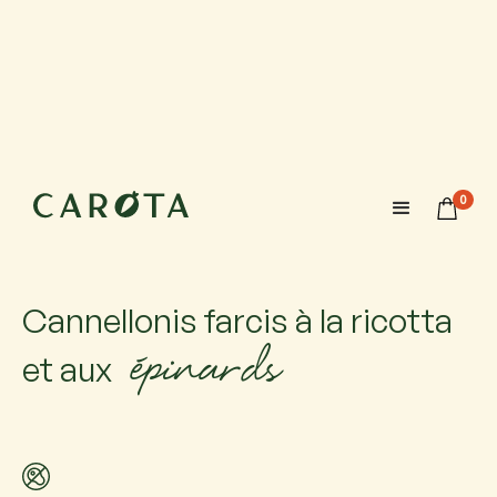
18 novembre 2026
10:00-12:00
0
Maximum 6 participants avec 1 accompagnateur chacun.
Si vous venez accompagné, ajoutez-le.
Cannellonis farcis à la ricotta
épinards
et aux