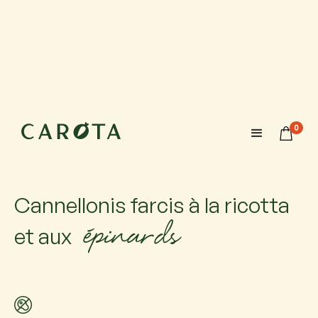
21 août 2026
18:00-20:00
0
Maximum 6 participants avec 1 accompagnateur chacun.
Si vous venez accompagné, ajoutez-le.
Cannellonis farcis à la ricotta
épinards
et aux