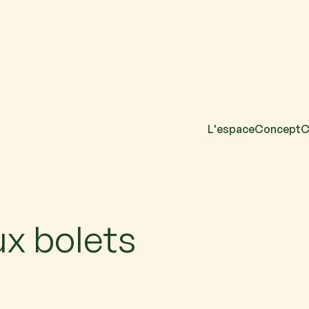
L'espace
Concept
C
acun. Si vous venez
ux bolets