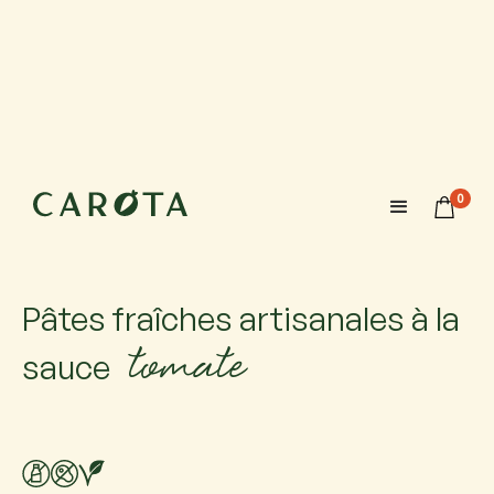
12 août 2026
15:00-16:30
0
Maximum 6 enfants (+parents)
Àge recommandé à partir de 5/6 ans
Pâtes fraîches artisanales à la
tomate
sauce