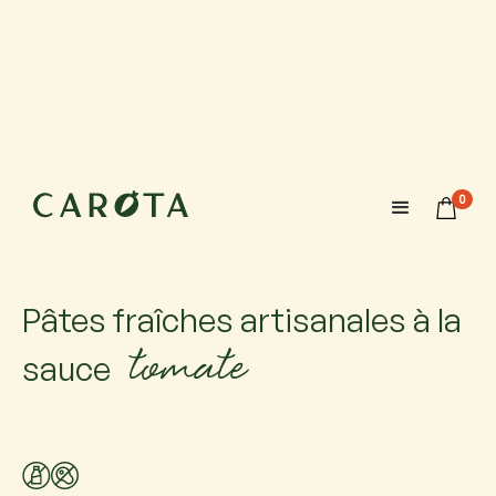
26 septembre 2026
10:00-11:30
0
Maximum 6 enfants (+parents)
Àge recommandé à partir de 5/6 ans
Pâtes fraîches artisanales à la
tomate
sauce