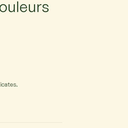
couleurs
licates.