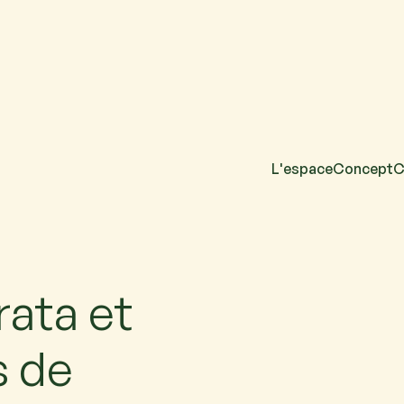
L'espace
Concept
C
acun. Si vous venez
rata et
s de