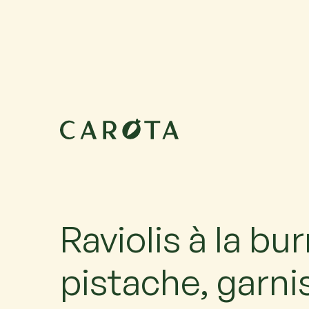
11 septembre 2026
18:00-20:00
Maximum 6 participants avec 1 accompagnateur ch
accompagné, ajoutez-le.
Raviolis à la bur
pistache, garni