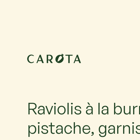
16 octobre 2026
18:00-20:00
Maximum 6 participants avec 1 accompagnateur ch
accompagné, ajoutez-le.
Raviolis à la bur
pistache, garni