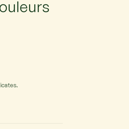
couleurs
licates.