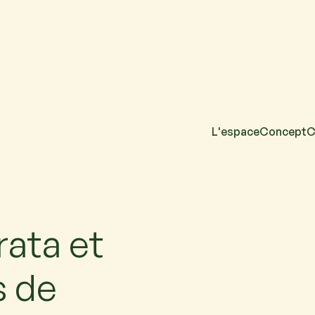
L'espace
Concept
C
acun. Si vous venez
rata et
s de