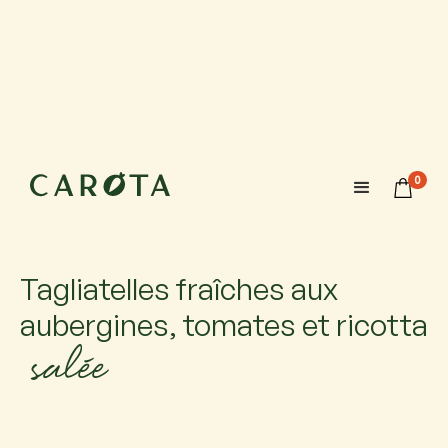
27 août 2026
18:00-20:00
0
Maximum 6 participants avec 1 accompagnateur chacun.
Si vous venez accompagné, ajoutez-le.
Tagliatelles fraîches aux
aubergines, tomates et ricotta
salée