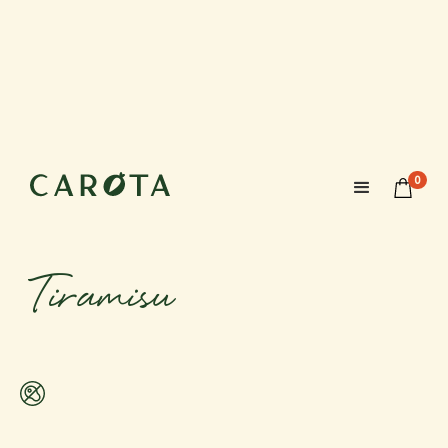
28 octobre 2026
15:00-16:30
0
Maximum 6 enfants (+parents)
Àge recommandé à partir de 5/6 ans
Tiramisu